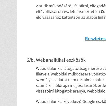
A sütik működéséről, fajtáiról, elfogad
eltávolításáról részletes ismertető a
Co
elolvasásához kattintson az alábbi linkr
Részletes
6/b. Webanalitikai eszközök
Weboldalunk a látogatottság mérése célj
illetve a Weboldal működésére vonatko
személyes adatot nem tartalmaznak, csu
számáról, földrajzi megoszlásáról, érde
visszatérő látogatók aránya, weboldalon 
Weboldalunk a következő Google eszkö