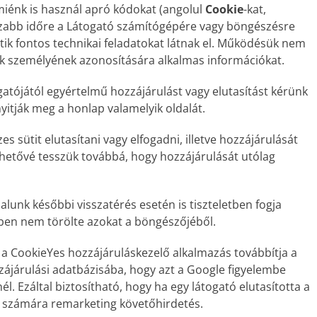
iénk is használ apró kódokat (angolul
Cookie
-kat,
szabb időre a Látogató számítógépére vagy böngészésre
tik fontos technikai feladatokat látnak el. Működésük nem
k személyének azonosítására alkalmas információkat.
atójától egyértelmű hozzájárulást vagy elutasítást kérünk
yitják meg a honlap valamelyik oldalát.
 sütit elutasítani vagy elfogadni, illetve hozzájárulását
ehetővé tesszük továbbá, hogy hozzájárulását utólag
dalunk későbbi visszatérés esetén is tiszteletben fogja
özben nem törölte azokat a böngészőjéből.
át a CookieYes hozzájáruláskezelő alkalmazás továbbítja a
járulási adatbázisába, hogy azt a Google figyelembe
l. Ezáltal biztosítható, hogy ha egy látogató elutasította a
eg számára remarketing követőhirdetés.