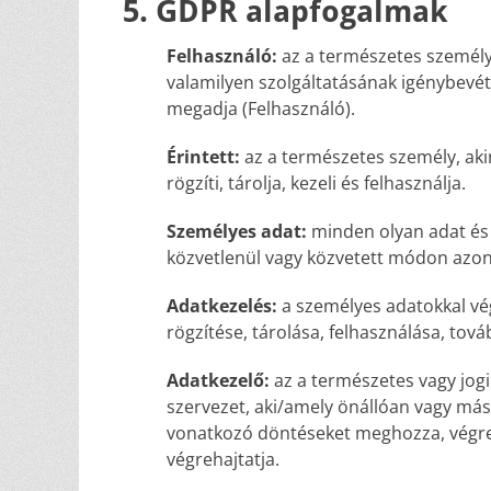
5. GDPR alapfogalmak
Felhasználó:
az a természetes személy,
valamilyen szolgáltatásának igénybevét
megadja (Felhasználó).
Érintett:
az a természetes személy, aki
rögzíti, tárolja, kezeli és felhasználja.
Személyes adat:
minden olyan adat és 
közvetlenül vagy közvetett módon azono
Adatkezelés:
a személyes adatokkal vég
rögzítése, tárolása, felhasználása, tová
Adatkezelő:
az a természetes vagy jogi
szervezet, aki/amely önállóan vagy más
vonatkozó döntéseket meghozza, végreh
végrehajtatja.