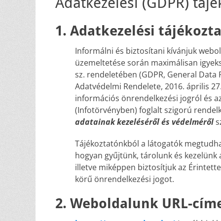
Adatkezelési (GDPR) tájé
1. Adatkezelési tájékozt
Informálni és biztosítani kívánjuk webo
üzemeltetése során maximálisan igyeks
sz. rendeletében (GDPR, General Data P
Adatvédelmi Rendelete, 2016. április 27
információs önrendelkezési jogról és a
(Infotörvényben) foglalt szigorú rende
adatainak kezeléséről és védelméről
s
Tájékoztatónkból a látogatók megtudhat
hogyan gyűjtünk, tárolunk és kezelünk 
illetve miképpen biztosítjuk az Érintet
körű önrendelkezési jogot.
2. Weboldalunk URL-cím