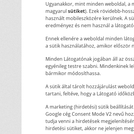
Ugyanakkor, mint minden weboldal, a m
magyarul
sütiket
). Ezek rövidebb-hos
használt mobileszközére kerülnek. A sü
eredményez és nem használ a látogató
Ennek ellenére a weboldal minden látog
a sütik használatához, amikor először n
Minden Látogatónak jogában áll az összes
egyénileg testre szabni. Mindenkinek l
bármikor módosíthassa.
A sütik által tárolt hozzájárulást webol
tartani, feltéve, hogy a Látogató idők
A marketing (hirdetési) sütik beállítás
Google cég Consent Mode V2 nevű hozzá
tudja venni a hirdetések megjelenítéséné
hirdetési sütiket, akkor ne jelenjen m