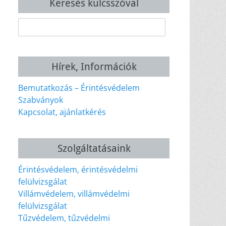
Keresés kulcsszóval
Keresés:
Hírek, Információk
Bemutatkozás – Érintésvédelem
Szabványok
Kapcsolat, ajánlatkérés
Szolgáltatásaink
Érintésvédelem, érintésvédelmi
felülvizsgálat
Villámvédelem, villámvédelmi
felülvizsgálat
Tűzvédelem, tűzvédelmi