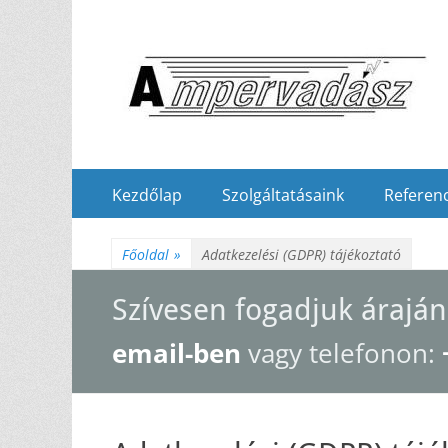
Elsődleges
Tovább
Kezdőlap
Szolgáltatásaink
Referenc
a
menü
tartalomhoz
Főoldal
»
Adatkezelési (GDPR) tájékoztató
Szívesen fogadjuk áraján
email-ben
vagy telefonon: