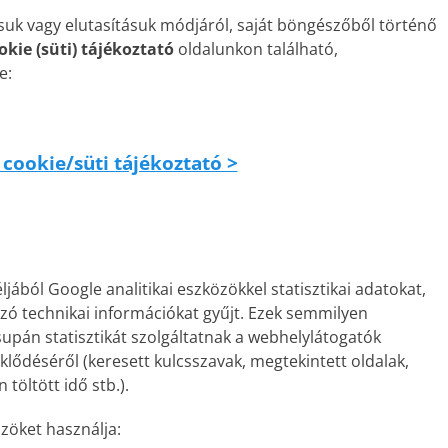
ásuk vagy elutasításuk módjáról, saját böngészőből történő
okie (süti) tájékoztató
oldalunkon található,
e:
 cookie/süti tájékoztató >
ából Google analitikai eszközökkel statisztikai adatokat,
zó technikai információkat gyűjt. Ezek semmilyen
pán statisztikát szolgáltatnak a webhelylátogatók
klődéséről (keresett kulcsszavak, megtekintett oldalak,
töltött idő stb.).
zöket használja: