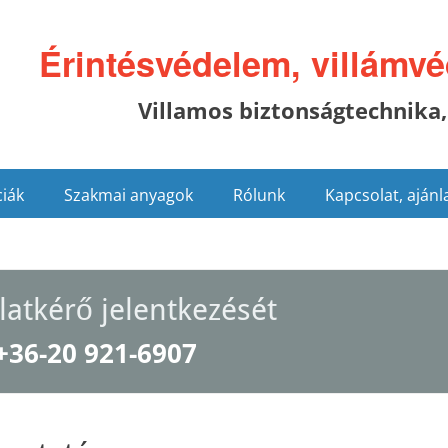
Érintésvédelem, villámv
Villamos biztonságtechnika,
iák
Szakmai anyagok
Rólunk
Kapcsolat, ajánl
latkérő jelentkezését
+36-20 921-6907