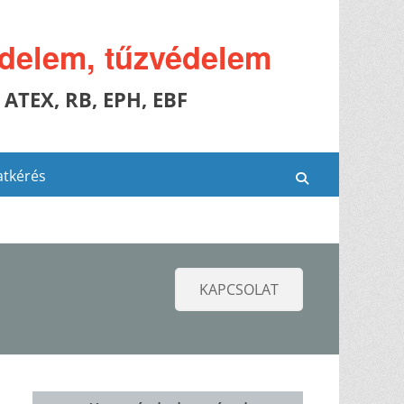
édelem, tűzvédelem
 ATEX, RB, EPH, EBF
atkérés
Search
KAPCSOLAT