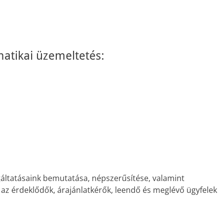
matikai üzemeltetés:
lgáltatásaink bemutatása, népszerűsítése, valamint
a az érdeklődők, árajánlatkérők, leendő és meglévő ügyfelek