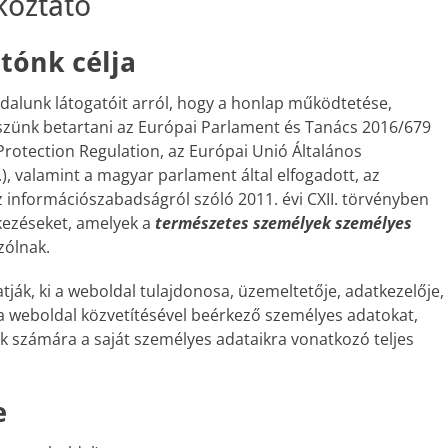
koztató
atónk célja
ldalunk látogatóit arról, hogy a honlap működtetése,
zünk betartani az Európai Parlament és Tanács 2016/679
rotection Regulation, az Európai Unió Általános
.), valamint a magyar parlament által elfogadott, az
z információszabadságról szóló 2011. évi CXII. törvényben
lkezéseket, amelyek a
természetes személyek személyes
zólnak.
ják, ki a weboldal tulajdonosa, üzemeltetője, adatkezelője,
a weboldal közvetítésével beérkező személyes adatokat,
tek számára a saját személyes adataikra vonatkozó teljes
e