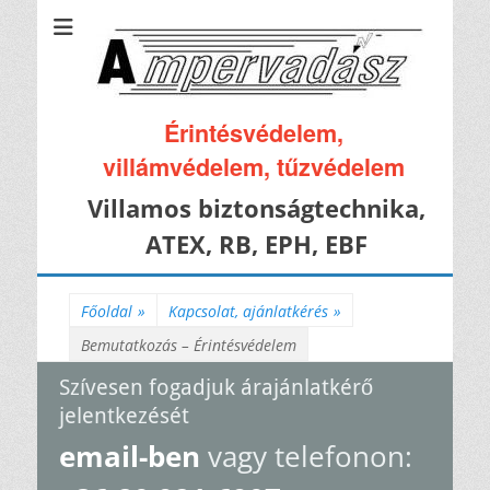
Érintésvédelem,
villámvédelem, tűzvédelem
Villamos biztonságtechnika,
ATEX, RB, EPH, EBF
Főoldal
»
Kapcsolat, ajánlatkérés
»
Bemutatkozás – Érintésvédelem
Szívesen fogadjuk árajánlatkérő
jelentkezését
email-ben
vagy telefonon: