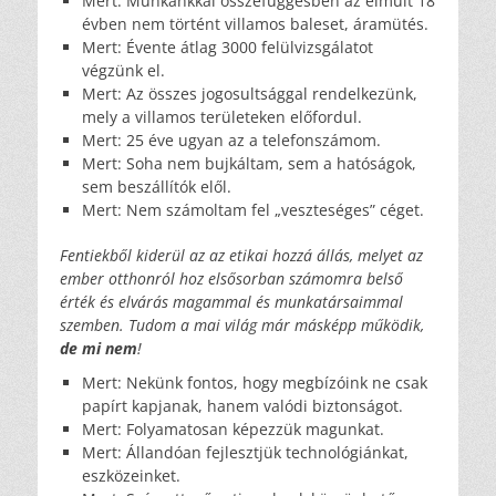
Mert: Munkánkkal összefüggésben az elmúlt 18
évben nem történt villamos baleset, áramütés.
Mert: Évente átlag 3000 felülvizsgálatot
végzünk el.
Mert: Az összes jogosultsággal rendelkezünk,
mely a villamos területeken előfordul.
Mert: 25 éve ugyan az a telefonszámom.
Mert: Soha nem bujkáltam, sem a hatóságok,
sem beszállítók elől.
Mert: Nem számoltam fel „veszteséges” céget.
Fentiekből kiderül az az etikai hozzá állás, melyet az
ember otthonról hoz elsősorban számomra belső
érték és elvárás magammal és munkatársaimmal
szemben. Tudom a mai világ már másképp működik,
de mi nem
!
Mert: Nekünk fontos, hogy megbízóink ne csak
papírt kapjanak, hanem valódi biztonságot.
Mert: Folyamatosan képezzük magunkat.
Mert: Állandóan fejlesztjük technológiánkat,
eszközeinket.