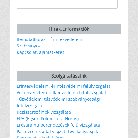
Keresés:
Hírek, Információk
Bemutatkozás – Érintésvédelem
Szabványok
Kapcsolat, ajánlatkérés
Szolgáltatásaink
Érintésvédelem, érintésvédelmi felülvizsgálat
Villámvédelem, villámvédelmi felülvizsgálat
Tűzvédelem, tűzvédelmi szabványossági
felülvizsgálat
Kéziszerszámok vizsgálata
EPH (Egyen Potenciálra Hozás)
Erősáramú berendezések felülvizsgálata
Partnereink által végzett tevékenységek
Kapcsolat, ajánlatkérés