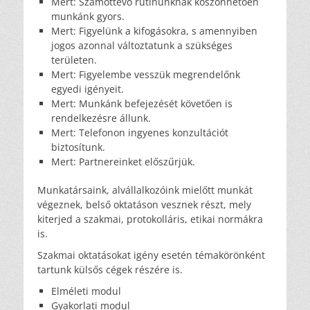
Mert: Számottevő rutinunknak köszönhetően
munkánk gyors.
Mert: Figyelünk a kifogásokra, s amennyiben
jogos azonnal változtatunk a szükséges
területen.
Mert: Figyelembe vesszük megrendelőnk
egyedi igényeit.
Mert: Munkánk befejezését követően is
rendelkezésre állunk.
Mert: Telefonon ingyenes konzultációt
biztosítunk.
Mert: Partnereinket előszűrjük.
Munkatársaink, alvállalkozóink mielőtt munkát
végeznek, belső oktatáson vesznek részt, mely
kiterjed a szakmai, protokolláris, etikai normákra
is.
Szakmai oktatásokat igény esetén témakörönként
tartunk külsős cégek részére is.
Elméleti modul
Gyakorlati modul