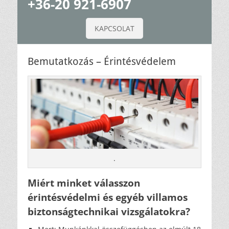
+36-20 921-6907
KAPCSOLAT
Bemutatkozás – Érintésvédelem
.
Miért minket válasszon
érintésvédelmi és egyéb villamos
biztonságtechnikai vizsgálatokra?