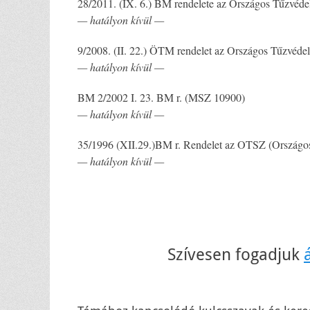
28/2011. (IX. 6.) BM rendelete az Országos Tűzvéde
— hatályon kívül —
9/2008. (II. 22.) ÖTM rendelet az Országos Tűzvédel
— hatályon kívül —
BM 2/2002 I. 23. BM r. (MSZ 10900)
— hatályon kívül —
35/1996 (XII.29.)BM r. Rendelet az OTSZ (Országos
— hatályon kívül —
Szívesen fogadjuk