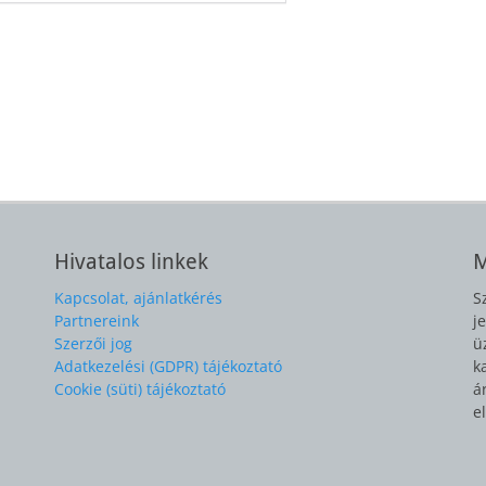
Hivatalos linkek
M
Kapcsolat, ajánlatkérés
S
Partnereink
j
Szerzői jog
ü
Adatkezelési (GDPR) tájékoztató
k
Cookie (süti) tájékoztató
á
e