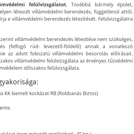
lámvédelmi felülvizsgálatot
. Továbbá bármely épület,
lyen létesült villámvédelmi berendezés, függetlenül attól,
ja e villámvédelmi berendezés létesítését. Felülvizsgálatra
szerint villámvédelmi berendezés létesítése nem szükséges,
és (felfogó rúd- levezető-földelő) annak a vonatkozó
nie az adott fokozatú villámvédelmi besorolás előírásait.
szakos villámvédelmi felülvizsgálata az érvényes tűzvédelmi
ámvédelem időszakos felülvizsgálata.
gyakorisága:
Ma KK kiemelt kockázat RB (Robbanás Biztos)
ente.