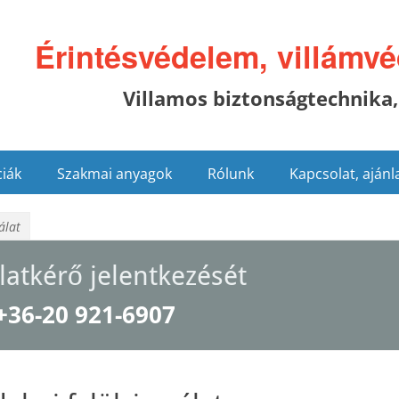
Érintésvédelem, villámv
Villamos biztonságtechnika,
iák
Szakmai anyagok
Rólunk
Kapcsolat, ajánl
álat
latkérő jelentkezését
+36-20 921-6907