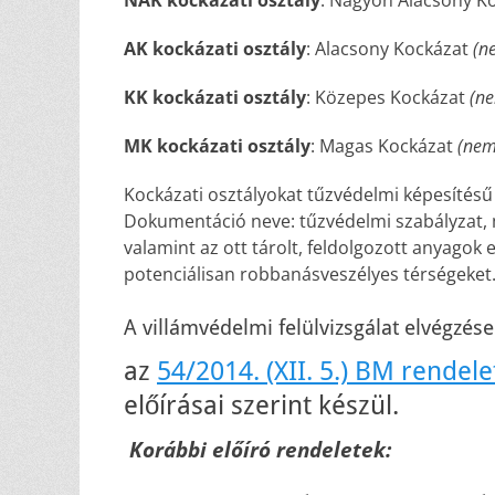
NAK kockázati osztály
: Nagyon Alacsony K
AK kockázati osztály
: Alacsony Kockázat
(n
KK kockázati osztály
: Közepes Kockázat
(ne
MK kockázati osztály
: Magas Kockázat
(nem 
Kockázati osztályokat tűzvédelmi képesítés
Dokumentáció neve: tűzvédelmi szabályzat, 
valamint az ott tárolt, feldolgozott anyagok 
potenciálisan robbanásveszélyes térségeket
A villámvédelmi felülvizsgálat elvégzé
az
54/2014. (XII. 5.) BM rendele
előírásai szerint készül.
Korábbi előíró rendeletek: