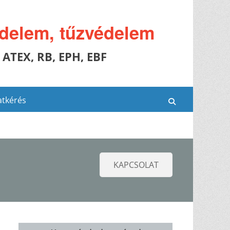
édelem, tűzvédelem
 ATEX, RB, EPH, EBF
atkérés
Search
KAPCSOLAT