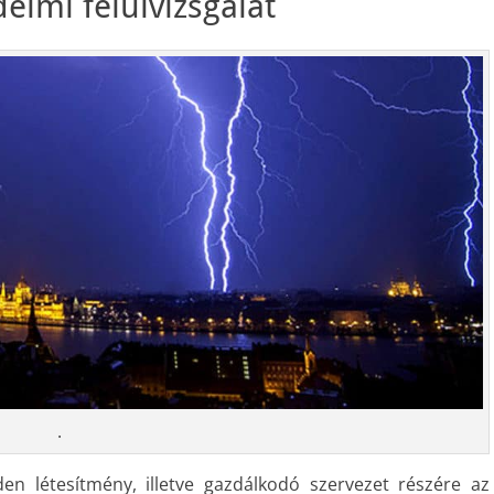
elmi felülvizsgálat
.
den létesítmény, illetve gazdálkodó szervezet részére az