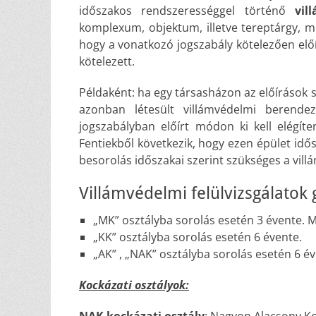
időszakos rendszerességgel történő
vil
komplexum, objektum, illetve tereptárgy, me
hogy a vonatkozó jogszabály kötelezően előír
kötelezett.
Példaként: ha egy társasházon az előírások 
azonban létesült villámvédelmi berendez
jogszabályban előírt módon ki kell elégíte
Fentiekből következik, hogy ezen épület idő
besorolás időszakai szerint szükséges a vill
Villámvédelmi felülvizsgálatok 
„MK” osztályba sorolás esetén 3 évente. 
„KK” osztályba sorolás esetén 6 évente.
„AK” , „NAK” osztályba sorolás esetén 6 év
Kockázati osztályok: