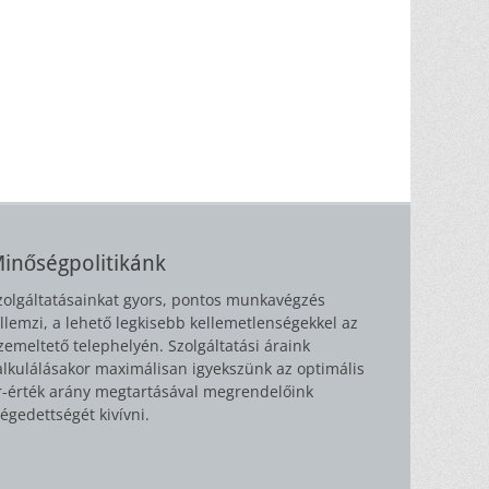
inőségpolitikánk
zolgáltatásainkat gyors, pontos munkavégzés
ellemzi, a lehető legkisebb kellemetlenségekkel az
zemeltető telephelyén. Szolgáltatási áraink
alkulálásakor maximálisan igyekszünk az optimális
r-érték arány megtartásával megrendelőink
légedettségét kivívni.