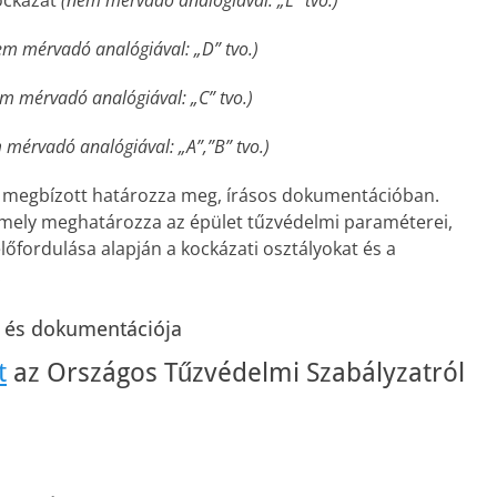
ockázat
(nem mérvadó analógiával: „E” tvo.)
em mérvadó analógiával: „D” tvo.)
m mérvadó analógiával: „C” tvo.)
mérvadó analógiával: „A”,”B” tvo.)
ű megbízott határozza meg, írásos dokumentációban.
mely meghatározza az épület tűzvédelmi paraméterei,
előfordulása alapján a kockázati osztályokat és a
.
se és dokumentációja
t
az Országos Tűzvédelmi Szabályzatról