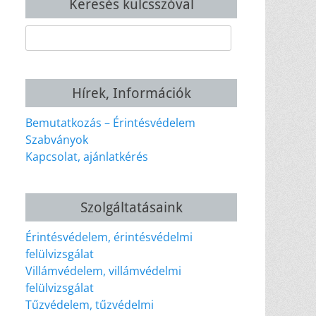
Keresés kulcsszóval
Keresés:
Hírek, Információk
Bemutatkozás – Érintésvédelem
Szabványok
Kapcsolat, ajánlatkérés
Szolgáltatásaink
Érintésvédelem, érintésvédelmi
felülvizsgálat
Villámvédelem, villámvédelmi
felülvizsgálat
Tűzvédelem, tűzvédelmi