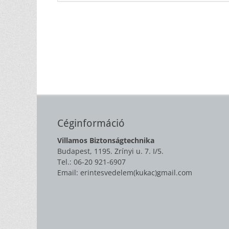
Céginformáció
Villamos Biztonságtechnika
Budapest, 1195. Zrínyi u. 7. I/5.
Tel.: 06-20 921-6907
Email: erintesvedelem(kukac)gmail.com