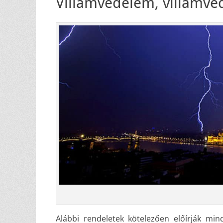
Villámvédelem, villámvéd
Alábbi rendeletek kötelezően előírják min