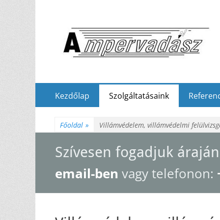
Elsődleges
Tovább
Kezdőlap
Szolgáltatásaink
Referenc
a
menü
tartalomhoz
Főoldal
»
Villámvédelem, villámvédelmi felülvizsg
Szívesen fogadjuk áraján
email-ben
vagy telefonon: