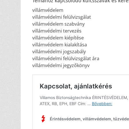
Témához kapcsolódó kulcsszavak és keres
villámvédelem
villámvédelmi felülvizsgálat
villámvédelem szabvány
villámvédelmi tervezés
villámvédelem kiépítése
villámvédelem kialakítása
villámvédelmi jogszabály
villámvédelmi felülvizsgálat ára
villámvédelmi jegyzőkönyv