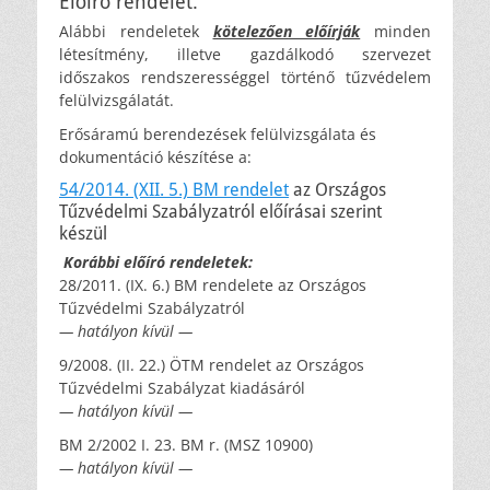
Előíró rendelet:
Alábbi rendeletek
kötelezően előírják
minden
létesítmény, illetve gazdálkodó szervezet
időszakos rendszerességgel történő tűzvédelem
felülvizsgálatát.
Erősáramú berendezések felülvizsgálata és
dokumentáció készítése a:
54/2014. (XII. 5.) BM rendelet
az Országos
Tűzvédelmi Szabályzatról előírásai szerint
készül
Korábbi előíró rendeletek:
28/2011. (IX. 6.) BM rendelete az Országos
Tűzvédelmi Szabályzatról
— hatályon kívül —
9/2008. (II. 22.) ÖTM rendelet az Országos
Tűzvédelmi Szabályzat kiadásáról
— hatályon kívül —
BM 2/2002 I. 23. BM r. (MSZ 10900)
— hatályon kívül —