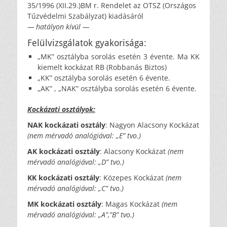
35/1996 (XII.29.)BM r. Rendelet az OTSZ (Országos
Tűzvédelmi Szabályzat) kiadásáról
— hatályon kívül —
Felülvizsgálatok gyakorisága:
„MK” osztályba sorolás esetén 3 évente. Ma KK
kiemelt kockázat RB (Robbanás Biztos)
„KK” osztályba sorolás esetén 6 évente.
„AK” , „NAK” osztályba sorolás esetén 6 évente.
Kockázati osztályok:
NAK kockázati osztály
: Nagyon Alacsony Kockázat
(nem mérvadó analógiával: „E” tvo.)
AK kockázati osztály
: Alacsony Kockázat
(nem
mérvadó analógiával: „D” tvo.)
KK kockázati osztály
: Közepes Kockázat
(nem
mérvadó analógiával: „C” tvo.)
MK kockázati osztály
: Magas Kockázat
(nem
mérvadó analógiával: „A”,”B” tvo.)