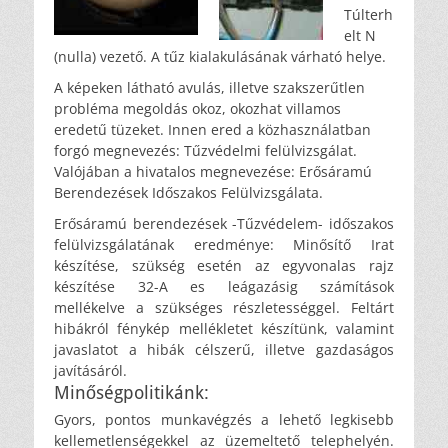
Túlterh
elt N
(nulla) vezető. A tűz kialakulásának várható helye.
A képeken látható avulás, illetve szakszerűtlen
probléma megoldás okoz, okozhat villamos
eredetű tüzeket. Innen ered a közhasználatban
forgó megnevezés: Tűzvédelmi felülvizsgálat.
Valójában a hivatalos megnevezése: Erősáramú
Berendezések Időszakos Felülvizsgálata.
Erősáramú berendezések -Tűzvédelem- időszakos
felülvizsgálatának eredménye: Minősítő Irat
készítése, szükség esetén az egyvonalas rajz
készítése 32-A es leágazásig számítások
mellékelve a szükséges részletességgel. Feltárt
hibákról fénykép mellékletet készítünk, valamint
javaslatot a hibák célszerű, illetve gazdaságos
javításáról.
Minőségpolitikánk:
Gyors, pontos munkavégzés a lehető legkisebb
kellemetlenségekkel az üzemeltető telephelyén.