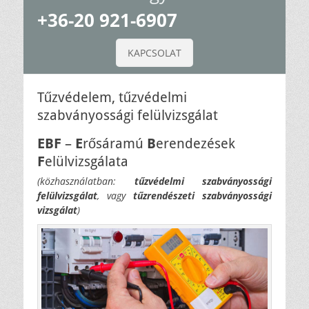
+36-20 921-6907
KAPCSOLAT
Tűzvédelem, tűzvédelmi
szabványossági felülvizsgálat
EBF
–
E
rősáramú
B
erendezések
F
elülvizsgálata
(közhasználatban:
tűzvédelmi szabványossági
felülvizsgálat
, vagy
tűzrendészeti szabványossági
vizsgálat
)