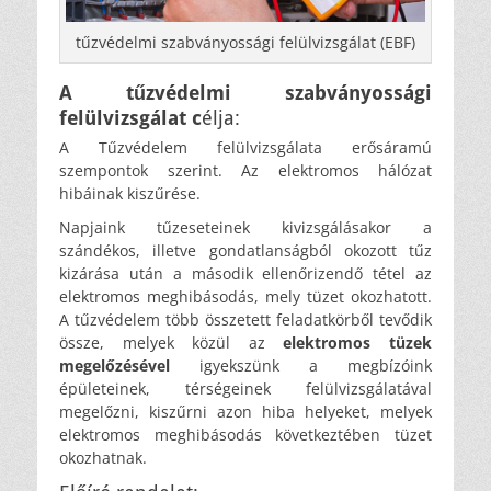
tűzvédelmi szabványossági felülvizsgálat (EBF)
A tűzvédelmi szabványossági
felülvizsgálat c
élja:
A Tűzvédelem felülvizsgálata erősáramú
szempontok szerint. Az elektromos hálózat
hibáinak kiszűrése.
Napjaink tűzeseteinek kivizsgálásakor a
szándékos, illetve gondatlanságból okozott tűz
kizárása után a második ellenőrizendő tétel az
elektromos meghibásodás, mely tüzet okozhatott.
A tűzvédelem több összetett feladatkörből tevődik
össze, melyek közül az
elektromos tüzek
megelőzésével
igyekszünk a megbízóink
épületeinek, térségeinek felülvizsgálatával
megelőzni, kiszűrni azon hiba helyeket, melyek
elektromos meghibásodás következtében tüzet
okozhatnak.