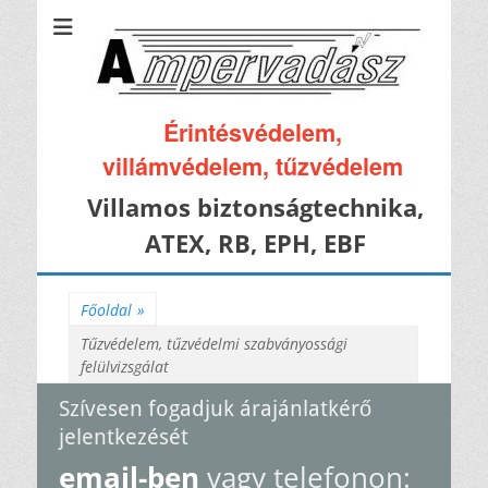
Érintésvédelem,
villámvédelem, tűzvédelem
Villamos biztonságtechnika,
ATEX, RB, EPH, EBF
Főoldal
»
Tűzvédelem, tűzvédelmi szabványossági
felülvizsgálat
Szívesen fogadjuk árajánlatkérő
jelentkezését
email-ben
vagy telefonon: