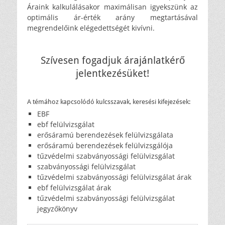
Áraink kalkulálásakor maximálisan igyekszünk az
optimális ár-érték arány megtartásával
megrendelőink elégedettségét kivívni.
Szívesen fogadjuk árajánlatkérő
jelentkezésüket!
A témához kapcsolódó kulcsszavak, keresési kifejezések:
EBF
ebf felülvizsgálat
erősáramú berendezések felülvizsgálata
erősáramú berendezések felülvizsgálója
tűzvédelmi szabványossági felülvizsgálat
szabványossági felülvizsgálat
tűzvédelmi szabványossági felülvizsgálat árak
ebf felülvizsgálat árak
tűzvédelmi szabványossági felülvizsgálat
jegyzőkönyv