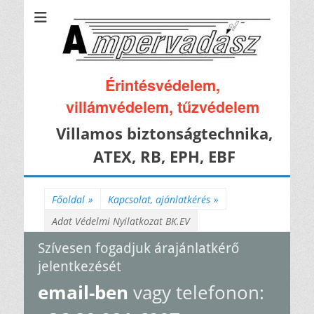
Érintésvédelem,
villámvédelem, tűzvédelem
Villamos biztonságtechnika,
ATEX, RB, EPH, EBF
Főoldal
»
Kapcsolat, ajánlatkérés
»
Adat Védelmi Nyilatkozat BK.EV
Szívesen fogadjuk árajánlatkérő
jelentkezését
email-ben
vagy telefonon: