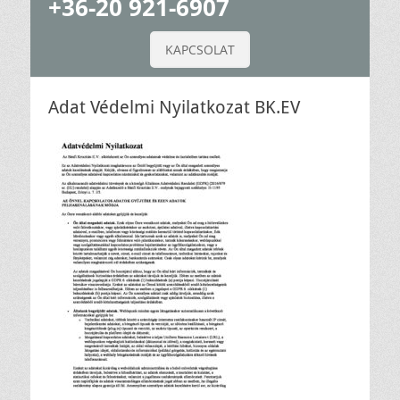
+36-20 921-6907
KAPCSOLAT
Adat Védelmi Nyilatkozat BK.EV