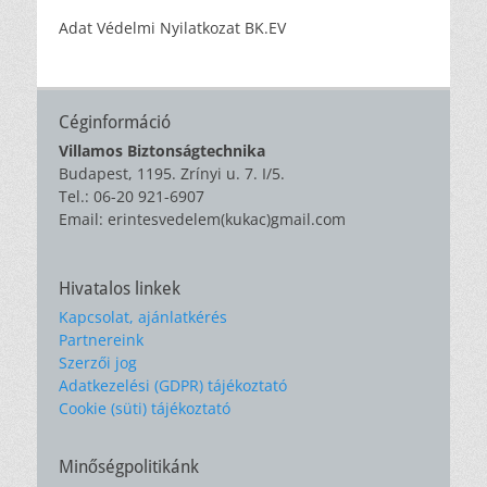
Adat Védelmi Nyilatkozat BK.EV
Céginformáció
Villamos Biztonságtechnika
Budapest, 1195. Zrínyi u. 7. I/5.
Tel.: 06-20 921-6907
Email: erintesvedelem(kukac)gmail.com
Hivatalos linkek
Kapcsolat, ajánlatkérés
Partnereink
Szerzői jog
Adatkezelési (GDPR) tájékoztató
Cookie (süti) tájékoztató
Minőségpolitikánk