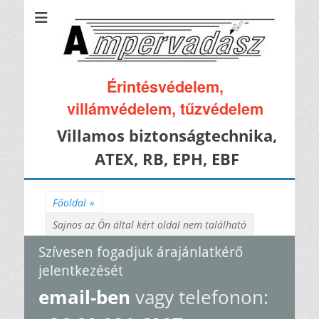
Érintésvédelem,
villámvédelem, tűzvédelem
Villamos biztonságtechnika,
ATEX, RB, EPH, EBF
Főoldal
»
Sajnos az Ön által kért oldal nem található
Szívesen fogadjuk árajánlatkérő
jelentkezését
email-ben
vagy telefonon: