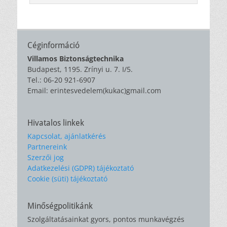
Céginformáció
Villamos Biztonságtechnika
Budapest, 1195. Zrínyi u. 7. I/5.
Tel.: 06-20 921-6907
Email: erintesvedelem(kukac)gmail.com
Hivatalos linkek
Kapcsolat, ajánlatkérés
Partnereink
Szerzői jog
Adatkezelési (GDPR) tájékoztató
Cookie (süti) tájékoztató
Minőségpolitikánk
Szolgáltatásainkat gyors, pontos munkavégzés