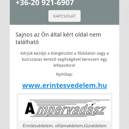
+36-20 921-6907
KAPCSOLAT
Sajnos az Ön által kért oldal nem
található
Kérjük kezdje a böngészést a főoldalon vagy a
kulcszavas kereső segítségével keressen egy
kifejezésre!
Nyitólap:
www.erintesvedelem.hu
Érintésvédelem, villámvédelem,tűzvédelem