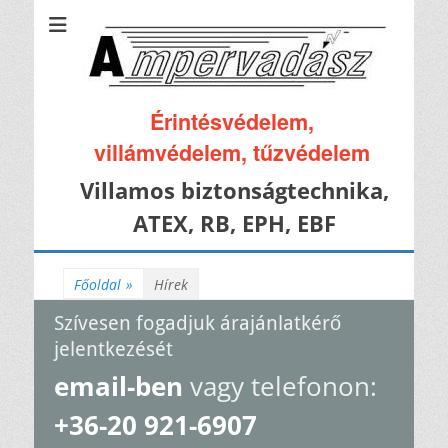
Érintésvédelem,
villámvédelem, tűzvédelem
Villamos biztonságtechnika,
ATEX, RB, EPH, EBF
Főoldal
»
Hírek
Szívesen fogadjuk árajánlatkérő
jelentkezését
email-ben
vagy telefonon:
+36-20 921-6907