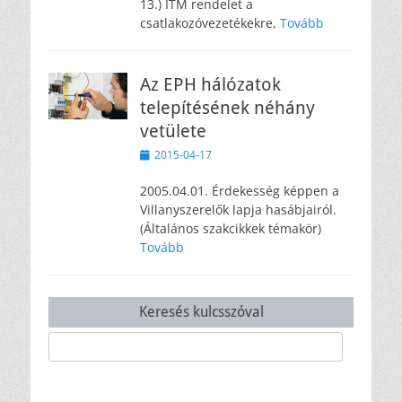
13.) ITM rendelet a
csatlakozóvezetékekre,
Tovább
Az EPH hálózatok
telepítésének néhány
vetülete
Közzétéve
2015-04-17
2005.04.01. Érdekesség képpen a
Villanyszerelők lapja hasábjairól.
(Általános szakcikkek témakör)
Tovább
Keresés kulcsszóval
Keresés: