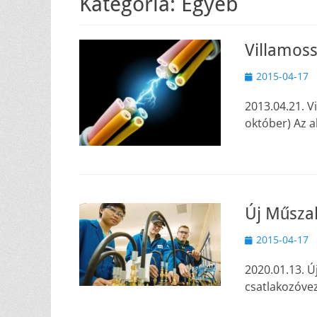
Kategória:
Egyéb
Villamoss
Közzétéve
2015-04-17
2013.04.21. V
október) Az a
Új Műszak
Közzétéve
2015-04-17
2020.01.13. Ú
csatlakozóve