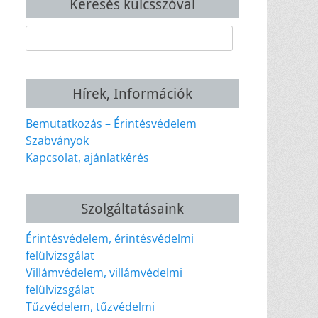
Keresés kulcsszóval
Keresés:
Hírek, Információk
Bemutatkozás – Érintésvédelem
Szabványok
Kapcsolat, ajánlatkérés
Szolgáltatásaink
Érintésvédelem, érintésvédelmi
felülvizsgálat
Villámvédelem, villámvédelmi
felülvizsgálat
Tűzvédelem, tűzvédelmi