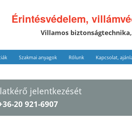
Érintésvédelem, villámv
Villamos biztonságtechnika,
iák
Szakmai anyagok
Rólunk
Kapcsolat, ajánl
latkérő jelentkezését
+36-20 921-6907