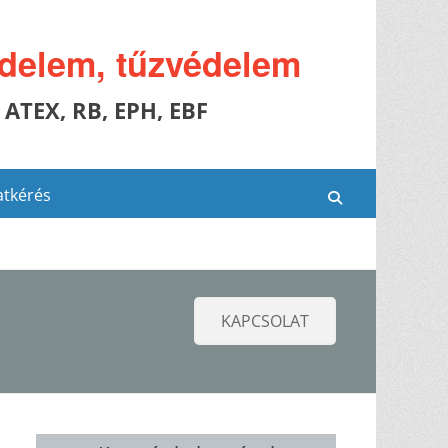
édelem, tűzvédelem
 ATEX, RB, EPH, EBF
atkérés
Search
KAPCSOLAT