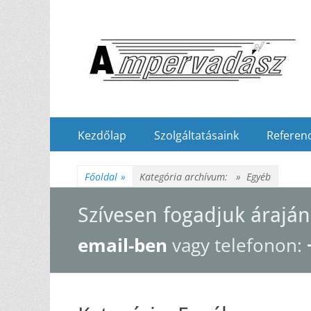
Elsődleges
Tovább
Kezdőlap
Szolgáltatásaink
Referenc
a
menü
tartalomhoz
Főoldal
»
Kategória archívum: »
Egyéb
Szívesen fogadjuk áraján
email-ben
vagy telefonon: